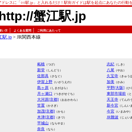
アドレスに「○○駅.jp」と入れるだけ！駅街ガイドは駅を起点にあなたの行動
http://蟹江駅.jp
｜
｜
使い方
よくある質問
ご利用にあたって
駅.jp
> JR関西本線
柘植
志紀
（つげ）
（しき）
新堂
八尾
（しんどう）
（やお）
佐那具
久宝寺
（さなぐ）
（きゅう
伊賀上野
加美
（いがうえの）
（かみ）
島ヶ原
平野[大阪]
（しまがはら）
（ひ
月ヶ瀬口
東部市場前
（つきがせぐち）
（と
大河原[京都]
天王寺
（おおかわら）
（てんの
笠置
新今宮
（かさぎ）
（しんい
加茂[京都]
今宮
（かも）
（いまみや）
木津[京都]
JR難波
（きづ）
（じぇい
平城山
（ならやま）
奈良
（なら）