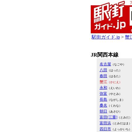
駅街ガイド.jp
>
蟹江
JR関西本線
名古屋
（なごや）
八田
（はった）
春田
（はるた）
蟹江
（かにえ）
永和
（えいわ）
弥富
（やとみ）
長島
（ながしま）
桑名
（くわな）
朝日
（あさひ）
富田[三重]
（とみだ）
富田浜
（とみだはま）
四日市
（よっかいち）