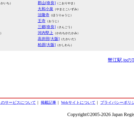
郡山[奈良]
っかいち）
（こおりやま）
大和小泉
（やまとこいずみ）
法隆寺
（ほうりゅうじ）
王寺
（おうじ）
三郷[奈良]
（さんごう）
河内堅上
）
（かわちかたかみ）
高井田[大阪]
（たかいだ）
柏原[大阪]
（かしわら）
蟹江駅.jpの
このサービスについて
｜
掲載記事
｜
Webサイトについて
｜
プライバシーポリ
Copyright©2005-2026 Japan Regist