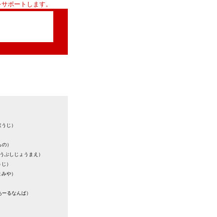
をサポートします。
ほうじ）
らの）
うぶしじょうまえ）
うじ）
まみや）
あーるなんば）