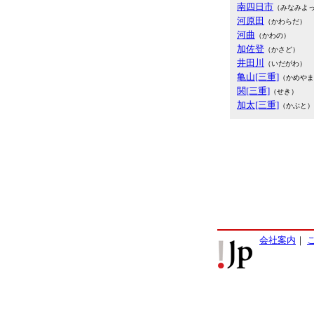
南四日市
（みなみよ
河原田
（かわらだ）
河曲
（かわの）
加佐登
（かさど）
井田川
（いだがわ）
亀山[三重]
（かめやま
関[三重]
（せき）
加太[三重]
（かぶと）
会社案内
｜